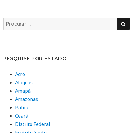
PE
Busca
por:
PESQUISE POR ESTADO:
Acre
Alagoas
Amapá
Amazonas
Bahia
Ceará
Distrito Federal
Espírito Santo