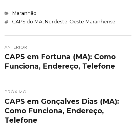
Categorias
Maranhão
Marcações
CAPS do MA
,
Nordeste
,
Oeste Maranhense
Navegação
de
ANTERIOR
CAPS em Fortuna (MA): Como
Post
Post
anterior:
Funciona, Endereço, Telefone
PRÓXIMO
CAPS em Gonçalves Dias (MA):
Próximo
post:
Como Funciona, Endereço,
Telefone