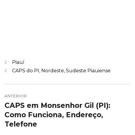
Categorias
Piauí
Marcações
CAPS do PI
,
Nordeste
,
Sudeste Piauiense
Navegação
de
ANTERIOR
CAPS em Monsenhor Gil (PI):
Post
Post
anterior:
Como Funciona, Endereço,
Telefone