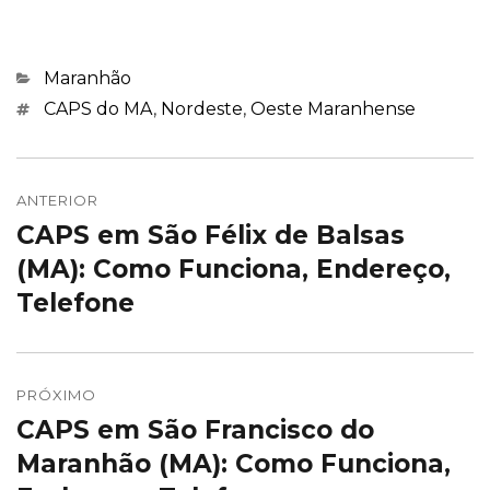
Categorias
Maranhão
Marcações
CAPS do MA
,
Nordeste
,
Oeste Maranhense
Navegação
de
ANTERIOR
CAPS em São Félix de Balsas
Post
Post
anterior:
(MA): Como Funciona, Endereço,
Telefone
PRÓXIMO
CAPS em São Francisco do
Próximo
post:
Maranhão (MA): Como Funciona,