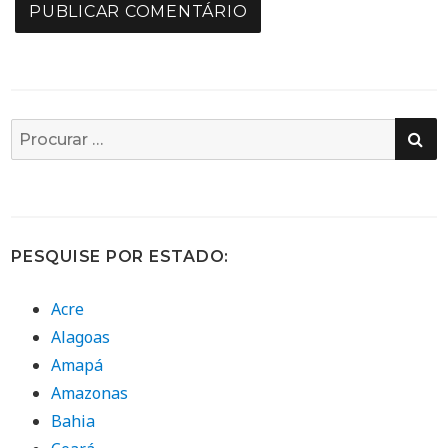
PE
Busca
por:
PESQUISE POR ESTADO:
Acre
Alagoas
Amapá
Amazonas
Bahia